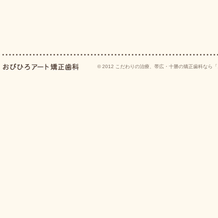
装置が外れた後、保定装置を指示通
生じる可能性が高くなります。
装置が外れた後、現在の咬み合わせ
© 2012
こだわりの治療、帯広・十勝の矯正歯科なら「
（補綴物）やむし歯の治療（修復物
があります。
あごの成長発育によりかみ合わせや
があります。
治療後に親知らずが生えて、凸凹が
す。加齢や歯周病等により歯を支え
わせや歯並びが変化することがあり
が必要になることがあります。