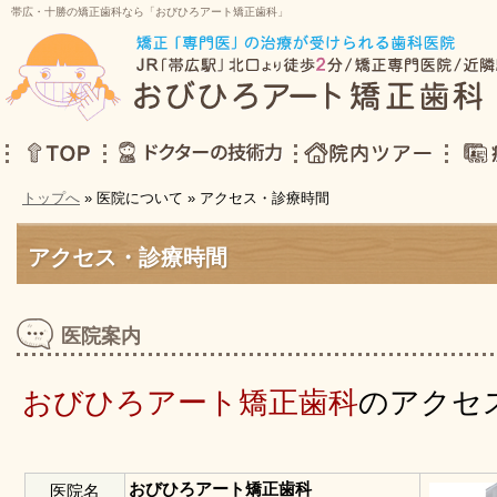
帯広・十勝の矯正歯科なら「おびひろアート矯正歯科」
トップへ
» 医院について » アクセス・診療時間
TOP
ドクターの技術力
院内ツアー
症例集
アクセス・診療時間
医院案内
おびひろアート矯正歯科
のアクセ
おびひろアート矯正歯科
医院名