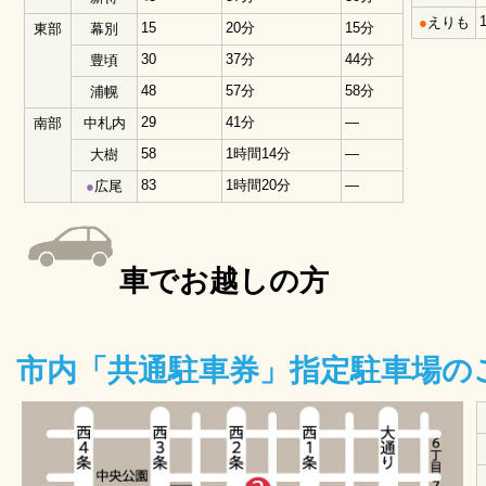
●
えりも
15
20分
15分
東部
幕別
30
37分
44分
豊頃
48
57分
58分
浦幌
29
41分
―
南部
中札内
58
1時間14分
―
大樹
83
1時間20分
―
●
広尾
車でお越しの方
市内「共通駐車券」指定駐車場の