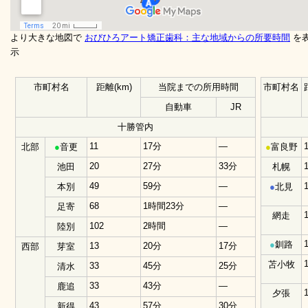
より大きな地図で
おびひろアート矯正歯科：主な地域からの所要時間
を
示
市町村名
距離(km)
当院までの所用時間
市町村名
自動車
JR
十勝管内
11
17分
―
北部
●
音更
●
富良野
20
27分
33分
池田
札幌
49
59分
―
本別
●
北見
68
1時間23分
―
足寄
網走
102
2時間
―
陸別
●
釧路
13
20分
17分
西部
芽室
苫小牧
33
45分
25分
清水
33
43分
―
鹿追
夕張
43
57分
30分
新得