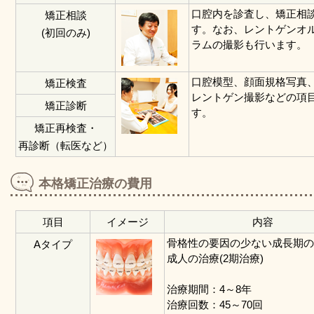
口腔内を診査し、矯正相
矯正相談
す。なお、レントゲンオ
(初回のみ)
ラムの撮影も行います。
口腔模型、顔面規格写真
矯正検査
レントゲン撮影などの項
矯正診断
す。
矯正再検査・
再診断（転医など）
本格矯正治療の費用
項目
イメージ
内容
骨格性の要因の少ない成長期
Aタイプ
成人の治療(2期治療)
治療期間：4～8年
治療回数：45～70回