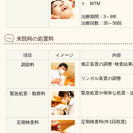
ト、MTM
治療期間：3～8年
治療回数：35～50回
来院時の処置料
項目
イメージ
内容
矯正装置の調整･検査結果
調節料
リンガル装置の調整
緊急処置や簡単な処置・
緊急処置・観察料
定期検査時(年1回程度)
定期検査料