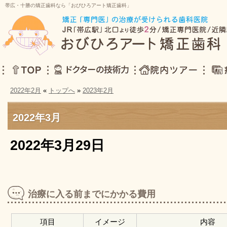
帯広・十勝の矯正歯科なら「おびひろアート矯正歯科」
2022年2月
«
トップへ
»
2023年2月
TOP
ドクターの技術力
院内ツアー
症例集
2022年3月
2022年3月29日
治療に入る前までにかかる費用
項目
イメージ
内容