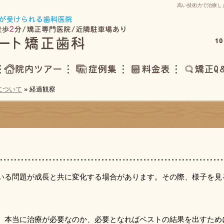
高い技術力で治療し
24時間Web予約は
について
» 経過観察
院内ツアー
症例集
料金表
矯正Q＆A
いる問題が成長と共に変化する場合があります。その際、様子を見
。
、本当に治療が必要なのか、必要となればベストの結果を出すため