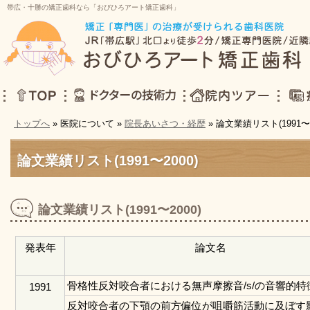
帯広・十勝の矯正歯科なら「おびひろアート矯正歯科」
トップへ
» 医院について »
院長あいさつ・経歴
» 論文業績リスト(1991〜2
TOP
ドクターの技術力
院内ツアー
症例集
論文業績リスト(1991〜2000)
論文業績リスト(1991〜2000)
発表年
論文名
骨格性反対咬合者における無声摩擦音/s/の音響的特
1991
反対咬合者の下顎の前方偏位が咀嚼筋活動に及ぼす