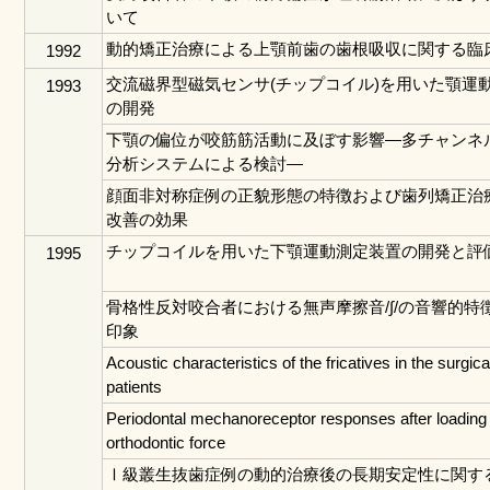
いて
動的矯正治療による上顎前歯の歯根吸収に関する臨
1992
交流磁界型磁気センサ(チップコイル)を用いた顎運
1993
の開発
下顎の偏位が咬筋筋活動に及ぼす影響―多チャンネ
分析システムによる検討―
顔面非対称症例の正貌形態の特徴および歯列矯正治
改善の効果
チップコイルを用いた下顎運動測定装置の開発と評
1995
骨格性反対咬合者における無声摩擦音/∫/の音響的特
印象
Acoustic characteristics of the fricatives in the surgic
patients
Periodontal mechanoreceptor responses after loading
orthodontic force
Ⅰ級叢生抜歯症例の動的治療後の長期安定性に関す