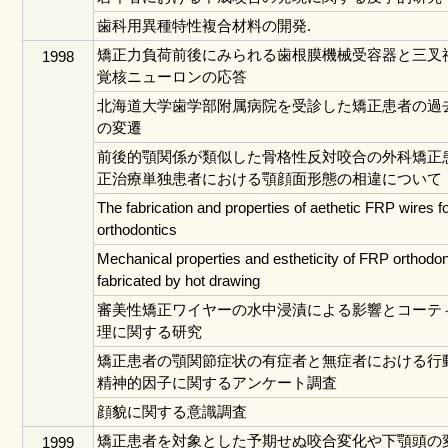
歯科用異種特性複合材料の開発.
矯正力負荷前後にみられる歯根膜機械受容器と三叉
1998
覚核ニューロンの応答
北海道大学歯学部附属病院を受診した矯正患者の過去
の変遷
前後的顎関係が類似した骨格性反対咬合の外科矯正
正治療単独患者における顎顔面形態の相違について
The fabrication and properties of aethetic FRP wires fo
orthodontics
Mechanical properties and estheticity of FRP orthodon
fabricated by hot drawing
審美性矯正ワイヤーの水中浸漬による影響とコーテ
理に関する研究
矯正患者の顎関節症状の有症者と無症者における行
精神的因子に関するアンケート調査
顔貌に関する意識調査
矯正患者を対象とした予期せぬ咬合変化や下顎頭の
1999