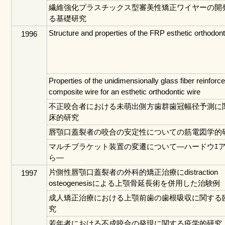
繊維強化プラスチックス型審美性矯正ワイヤーの開
る基礎研究
Structure and properties of the FRP esthetic orthodont
1996
Properties of the unidimensionally glass fiber reinforc
composite wire for an esthetic orthodontic wire
不正咬合者における未萌出側方歯群歯冠幅径予測に
床的研究
唇顎口蓋裂者の咬合の安定性についての筋電図学的
マルチブラケット装置の変遷について―ハードウｴ
ら―
片側性唇顎口蓋裂者の外科的矯正治療にdistraction
1997
osteogenesisによる上顎骨延長術を併用した治験例
成人矯正治療における上顎前歯の歯根吸収に関する
究
若年者における不成咬合の発現に関する疫学的研究