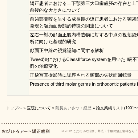
矯正患者における上下顎第三大臼歯歯胚の存在と上
前後的な大きさについて
前歯部開咬を呈する成長期の矯正患者における顎関
発現と顎顔面形態的特徴の関連について
左右一対の顔面正貌内構造物に対する中点の視覚認
析に向けた基礎的研究
顔面正中線の視覚認知に関する解析
Tweed法におけるClassIIforce systemを用いたII
例の治療変化
正貌写真撮影時に認容される頭部の矢状面回転量
Presence of third molar germs in orthodontic patients
トップへ
» 医院について »
院長あいさつ・経歴
» 論文業績リスト(1991〜2
© 2012
こだわりの治療、帯広・十勝の矯正歯科なら「