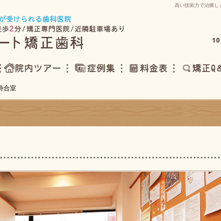
高い技術力で治療し
24時間Web予約は
 待合室
院内ツアー
症例集
料金表
矯正Q＆A