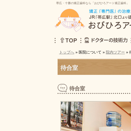
帯広・十勝の矯正歯科なら「おびひろアート矯正歯科」
トップへ
» 医院について »
院内ツアー
»
TOP
ドクターの技術力
待合室
待合室