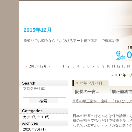
2015年12月
歯並びでお悩みなら「おびひろアート矯正歯科」で根本治療
«
2015年12月
»
1
2
3
4
5
6
7
8
9
10
11
12
13
14
« 2015年11
Search
2015年12月21日
ブログを検索:
院長の一言... 「矯正歯科
帯広の矯正歯科・歯科 「おびひろ
Categories
日本の医療のほとんどは保険診療に
カテゴリー１ (5)
費の三割を支払うだけで診療を受け
Archives
われていますが、アメリカなど多く
2026年7月 (1)