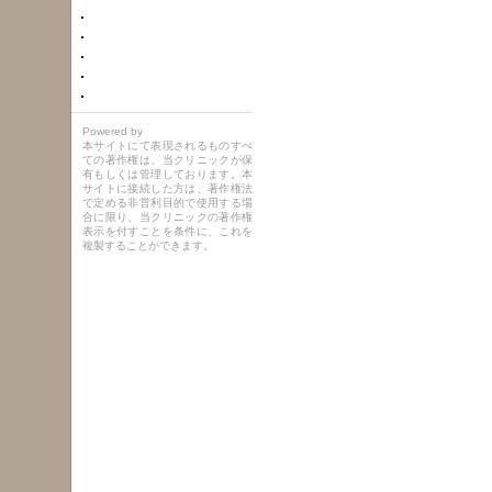
Powered by
本サイトにて表現されるものすべ
ての著作権は、当クリニックが保
有もしくは管理しております。本
サイトに接続した方は、著作権法
で定める非営利目的で使用する場
合に限り、当クリニックの著作権
表示を付すことを条件に、これを
複製することができます。