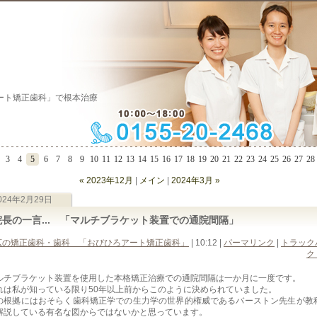
ート矯正歯科」で根本治療
3
4
5
6
7
8
9
10
11
12
13
14
15
16
17
18
19
20
21
22
23
24
25
26
27
28
« 2023年12月
|
メイン
|
2024年3月 »
024年2月29日
院長の一言... 「マルチブラケット装置での通院間隔」
広の矯正歯科・歯科 「おびひろアート矯正歯科」
| 10:12
|
パーマリンク
|
トラック
ク 
ルチブラケット装置を使用した本格矯正治療での通院間隔は一か月に一度です。
れは私が知っている限り50年以上前からこのように決められていました。
の根拠にはおそらく歯科矯正学での生力学の世界的権威であるバーストン先生が教
解説している有名な図からではないかと思っています。