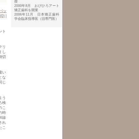
授
2000年8月 おびひろアート
矯正歯科を開業
バッ
2006年11月 日本矯正歯科
(0)
|
学会臨床指導医（旧専門医）
ント
クリ
まし
側切
違い
とな
同じ
よう
ろ検
のこ
の時
X線
され
たこ