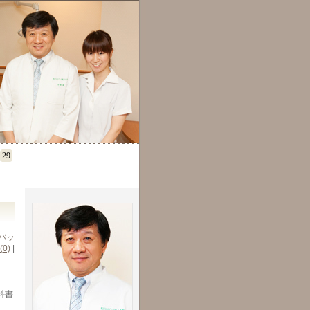
29
バッ
(0)
|
科書