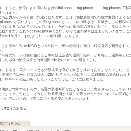
によると、治療による歯の動きはinitial phase、lag phase、postlag phaseの三
けられます。
に矯正力がかかると歯は急速に動きます。これは歯根膜腔内での歯の変異によるも
itial phaseと言います。その後lag phaseといって歯の動きは一旦減少し、歯根膜
変性によるものと考えられています。その次に歯槽骨の吸収が起こり、歯はふたた
に動きます。これをpostlag phaseと言い、やがて歯の動きは止まっていきます。こ
階が約1か月で、おおよそ1 mmの移動量になります。
ころが今年1月のAJODOという外国の一流学術雑誌に面白い研究発表が掲載されて
た。
顎前突の第一小臼歯抜歯による本格矯正治療で通院間隔を一か月毎と二週間毎とに
行った場合の治療成果と治療期間の比較についての研究でした。
れによると、両グループとも治療成果は良好で有意な違いはありませんでした。と
治療期間では一か月毎の場合は28か月であったのに対し、二週間毎の場合は22か月
月、約半年もの差があったということでした。これには驚きました。
療回数は増加するものの、装置の装着時間が短くなることは患者さんにとって有り
とでしょう。ただし、どうして治療期間が大幅に短縮されたのかについての詳細な
明らかでないため、慎重に対応する必要があると思います。
和6年2月のある日
024年2月 5日