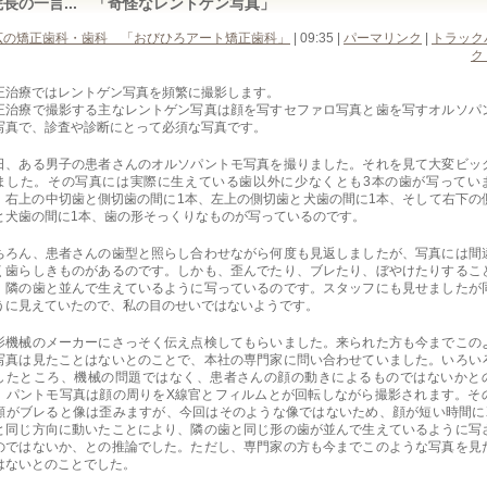
院長の一言... 「奇怪なレントゲン写真」
広の矯正歯科・歯科 「おびひろアート矯正歯科」
| 09:35
|
パーマリンク
|
トラック
ク 
正治療ではレントゲン写真を頻繁に撮影します。
正治療で撮影する主なレントゲン写真は顔を写すセファロ写真と歯を写すオルソパ
写真で、診査や診断にとって必須な写真です。
日、ある男子の患者さんのオルソパントモ写真を撮りました。それを見て大変ビッ
ました。その写真には実際に生えている歯以外に少なくとも3本の歯が写ってい
。右上の中切歯と側切歯の間に1本、左上の側切歯と犬歯の間に1本、そして右下の
と犬歯の間に1本、歯の形そっくりなものが写っているのです。
ちろん、患者さんの歯型と照らし合わせながら何度も見返しましたが、写真には間
く歯らしきものがあるのです。しかも、歪んでたり、ブレたり、ぼやけたりするこ
、隣の歯と並んで生えているように写っているのです。スタッフにも見せましたが
うに見えていたので、私の目のせいではないようです。
影機械のメーカーにさっそく伝え点検してもらいました。来られた方も今までこの
写真は見たことはないとのことで、本社の専門家に問い合わせていました。いろい
したところ、機械の問題ではなく、患者さんの顔の動きによるものではないかと
。パントモ写真は顔の周りをX線官とフィルムとが回転しながら撮影されます。そ
顔がブレると像は歪みますが、今回はそのような像ではないため、顔が短い時間に
と同じ方向に動いたことにより、隣の歯と同じ形の歯が並んで生えているように写
のではないか、との推論でした。ただし、専門家の方も今までこのような写真を見
はないとのことでした。