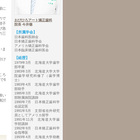
段階に
ので
おびひろアート矯正歯科
の硝子
院長 今井徹
び急
【所属学会】
の三
日本歯科医師会
日本矯正歯科学会
アメリカ矯正歯科学会
いま
日本臨床矯正歯科医会
【経歴】
分け
1979年3月 北海道大学歯学
部卒業
1983年3月 北海道大学大学
ころ
院歯学研究科修了（歯学博
で6
士）
1983年4月 北海道大学歯学
部助手
1985年3月 北海道大学歯学
難い
部附属病院講師
検討
1990年7月 日本矯正歯科学
会認定医
1991年5月 文部省在外研究
員としてアメリカ留学
1991年11月 北海道大学歯
学部講師
1992年9月 日本矯正歯科学
会指導医
1993年4月 北海道大学助教