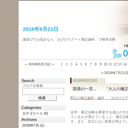
2016年8月23日
歯並びでお悩みなら「おびひろアート矯正歯科」で根本治療
«
2016年8月23日
»
1
2
3
4
5
6
7
8
9
10
11
12
13
14
« 2016年7月21
Search
2016年8月23日
ブログを検索:
院長の一言... 「大人の矯
帯広の矯正歯科・歯科 「おびひろ
Categories
近年、矯正治療を希望する成人の方
カテゴリー１ (5)
ている人が増えていること、矯正治
Archives
す。また、目立たない装置が増えて
2026年7月 (1)