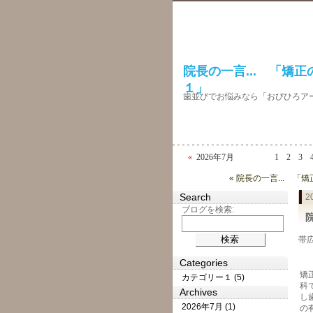
院長の一言... 「矯
１」
歯並びでお悩みなら「おびひろア
«
2026年7月
1
2
3
« 院長の一言... 
Search
2
ブログを検索:
帯広
Categories
矯
カテゴリー１ (5)
科
Archives
し
2026年7月 (1)
の