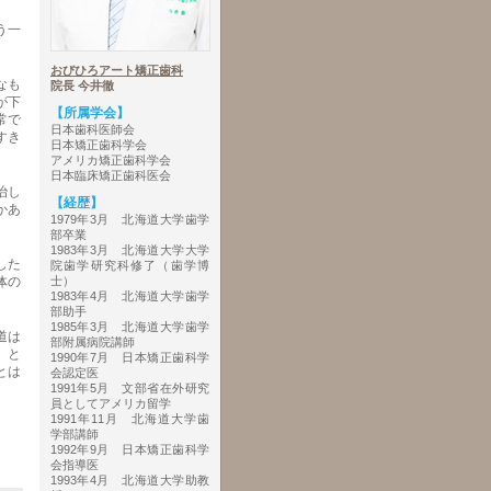
う一
おびひろアート矯正歯科
なも
院長 今井徹
が下
【所属学会】
常で
日本歯科医師会
すき
日本矯正歯科学会
アメリカ矯正歯科学会
日本臨床矯正歯科医会
治し
【経歴】
かあ
1979年3月 北海道大学歯学
部卒業
1983年3月 北海道大学大学
した
院歯学研究科修了（歯学博
体の
士）
1983年4月 北海道大学歯学
。
部助手
1985年3月 北海道大学歯学
道は
部附属病院講師
、と
1990年7月 日本矯正歯科学
とは
会認定医
1991年5月 文部省在外研究
員としてアメリカ留学
1991年11月 北海道大学歯
学部講師
1992年9月 日本矯正歯科学
会指導医
1993年4月 北海道大学助教