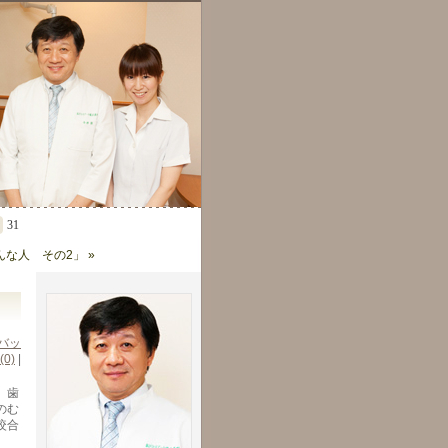
31
な人 その2」 »
バッ
(0)
|
。歯
のむ
咬合