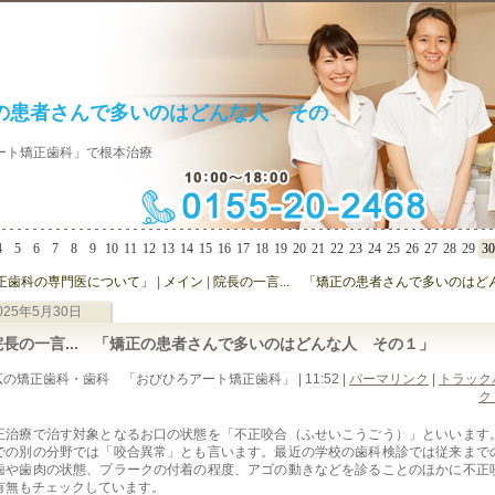
正の患者さんで多いのはどんな人 その
ート矯正歯科」で根本治療
4
5
6
7
8
9
10
11
12
13
14
15
16
17
18
19
20
21
22
23
24
25
26
27
28
29
30
「矯正歯科の専門医について」
|
メイン
|
院長の一言... 「矯正の患者さんで多いのはどん
025年5月30日
院長の一言... 「矯正の患者さんで多いのはどんな人 その１」
の矯正歯科・歯科 「おびひろアート矯正歯科」 | 11:52
|
パーマリンク
|
トラック
ク 
正治療で治す対象となるお口の状態を「不正咬合（ふせいこうごう）」といいます
での別の分野では「咬合異常」とも言います。最近の学校の歯科検診では従来まで
歯や歯肉の状態、プラークの付着の程度、アゴの動きなどを診ることのほかに不正
有無もチェックしています。