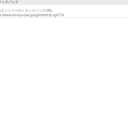
ラックバック
のエントリーのトラックバックURL:
s://www.art-kyousei.jp/cgi/mt/mt-tb.cgi/774