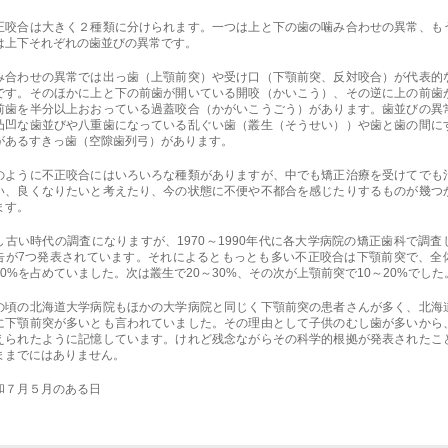
正咬合は大きく２種類に分けられます。一つは上と下の歯の噛み合わせの異常、も
は上下それぞれの歯並びの異常です。
み合わせの異常では出っ歯（上顎前突）や受け口（下顎前突、反対咬合）が代表的
です。そのほかに上と下の前歯が開いている開咬（かいこう）、その逆に上の前歯
前歯を半分以上おおっている過蓋咬合（かがいこうごう）があります。歯並びの異
凸凹な歯並びや八重歯になっている乱ぐい歯（叢生（そうせい））や歯と歯の間に
があるすきっ歯（空隙歯列弓）があります。
のように不正咬合にはいろいろな種類がありますが、中でも矯正治療を受けてでも
い、良くなりたいと考えたり、今の状態に不便や不都合を感じたりするものが幾つ
ます。
し古い時代の調査になりますが、1970～1990年代に各大学病院の矯正歯科で調査
告が7つ発表されています。それによるともっとも多い不正咬合は下顎前突で、全
40%を占めていました。次は叢生で20～30%、その次が上顎前突で10～20%でした
の頃の北海道大学病院もほかの大学病院と同じく下顎前突の患者さんが多く、北海
に下顎前突が多いとも言われていました。その理由として子供のむし歯が多いから
えられたように記憶しています。けれど残念ながらその科学的根拠が発表されたこ
ままでにはありません。
和７月５月のある日